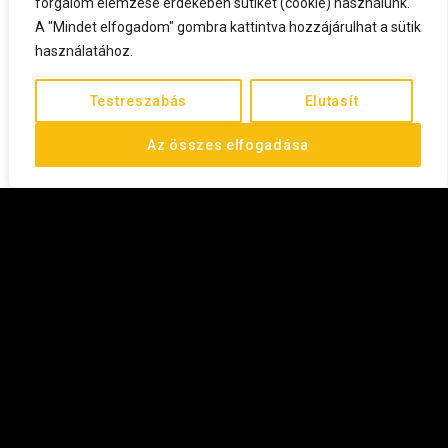
forgalom elemzése érdekében sütiket (cookie) használunk.
A "Mindet elfogadom" gombra kattintva hozzájárulhat a sütik
használatához.
Testreszabás
Elutasít
Az összes elfogadása
©
2026
All rights reserved.
FEL
ADATVÉDELMI TÁJÉKOZTATÓ