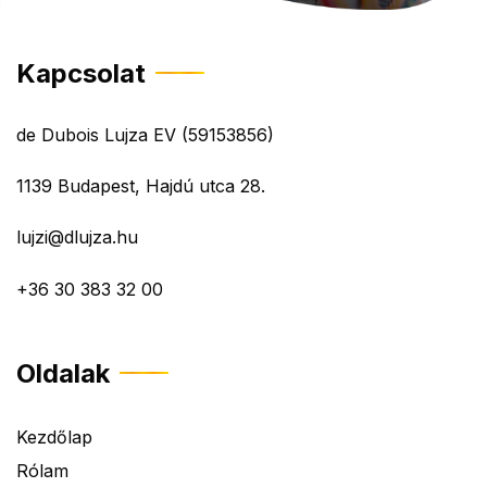
Kapcsolat
de Dubois Lujza EV (59153856)
1139 Budapest, Hajdú utca 28.
lujzi@dlujza.hu
+36 30 383 32 00
Oldalak
Kezdőlap
Rólam