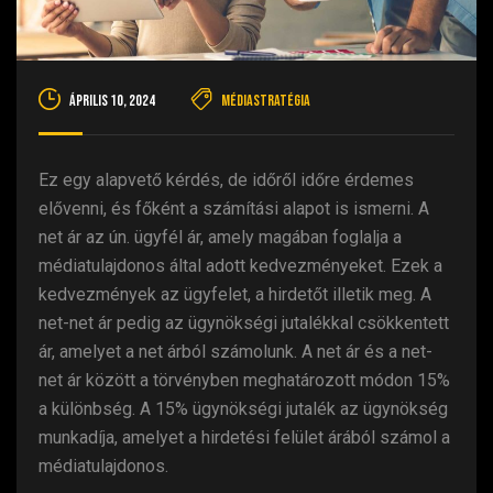
április 10, 2024
Médiastratégia
Ez egy alapvető kérdés, de időről időre érdemes
elővenni, és főként a számítási alapot is ismerni. A
net ár az ún. ügyfél ár, amely magában foglalja a
médiatulajdonos által adott kedvezményeket. Ezek a
kedvezmények az ügyfelet, a hirdetőt illetik meg. A
net-net ár pedig az ügynökségi jutalékkal csökkentett
ár, amelyet a net árból számolunk. A net ár és a net-
net ár között a törvényben meghatározott módon 15%
a különbség. A 15% ügynökségi jutalék az ügynökség
munkadíja, amelyet a hirdetési felület árából számol a
médiatulajdonos.