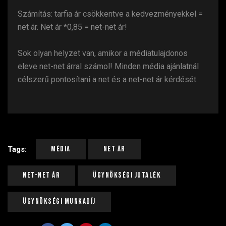
Számítás: tarfia ár csökkentve a kedvezményekkel =
net ár. Net ár *0,85 = net-net ár!
Sok olyan helyzet van, amikor a médiatulajdonos
eleve net-net árral számol! Minden média ajánlatnál
célszerű pontosítani a net és a net-net ár kérdését.
Média
Net Ár
Tags:
Net-Net Ár
Ügynökségi Jutalék
Ügynökségi Munkadíj