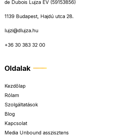
de Dubois Lujza EV (59153856)
1139 Budapest, Hajdú utca 28.
lujzi@dlujza.hu
+36 30 383 32 00
Oldalak
Kezdőlap
Rólam
Szolgáltatások
Blog
Kapcsolat
Media Unbound asszisztens