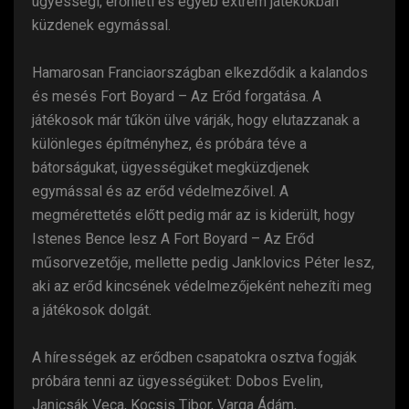
ügyességi, erőnléti és egyéb extrém játékokban
küzdenek egymással.
Hamarosan Franciaországban elkezdődik a kalandos
és mesés Fort Boyard – Az Erőd forgatása. A
játékosok már tűkön ülve várják, hogy elutazzanak a
különleges építményhez, és próbára téve a
bátorságukat, ügyességüket megküzdjenek
egymással és az erőd védelmezőivel. A
megmérettetés előtt pedig már az is kiderült, hogy
Istenes Bence lesz A Fort Boyard – Az Erőd
műsorvezetője, mellette pedig Janklovics Péter lesz,
aki az erőd kincsének védelmezőjeként nehezíti meg
a játékosok dolgát.
A hírességek az erődben csapatokra osztva fogják
próbára tenni az ügyességüket: Dobos Evelin,
Janicsák Veca, Kocsis Tibor, Varga Ádám,