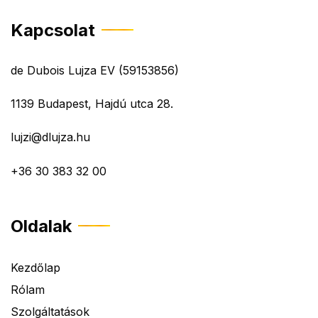
Kapcsolat
de Dubois Lujza EV (59153856)
1139 Budapest, Hajdú utca 28.
lujzi@dlujza.hu
+36 30 383 32 00
Oldalak
Kezdőlap
Rólam
Szolgáltatások