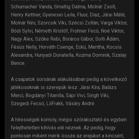
Schumacher Vanda, Smaltig Dalma, Molnár Zsolt,
Henry Kettner, Gyenesei Leila, Fluor, Diaz, Járai Máté,
Molnár Nini, Szorcsik Viki, Szécsi Zoltán, Varga Viktor,
Bódi Sylvi, Németh Kristóf, Frohner Fecó, Noé Viktor,
Nagy Alex, Szőke Rebi, Boráros Gábor, Solti Ádám,
Fésüs Nelly, Horváth Csenge, Eckü, Mentha, Kocsis
Alexandra, Hunyadi Donatella, Kozma Dominik, Szalay
Bence.
A csapatok sorsának alakulásában pedig a következő
játékosoknak is szerepük lesz: Járai Kíra, Balázs
Merci, Bogdányi Titanilla, Sápi Vivi, Singh Viki,
Szegedi Fecsó, LilFrakk, Vásáry André.
A hírességek komoly, mégis szórakoztató és egyben
felejthetetlen kihívás elé néznek. Az pedig, hogy
pontosan miként mérik össze az erejüket a kincsért,