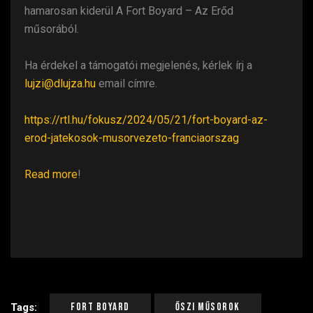
hamarosan kiderül A Fort Boyard – Az Erőd
műsorából.
Ha érdekel a támogatói megjelenés, kérlek írj a
lujzi@dlujza.hu
email címre.
https://rtl.hu/fokusz/2024/05/21/fort-boyard-az-
erod-jatekosok-musorvezeto-franciaorszag
Read more
!
Fort Boyard
Őszi Műsorok
Tags: