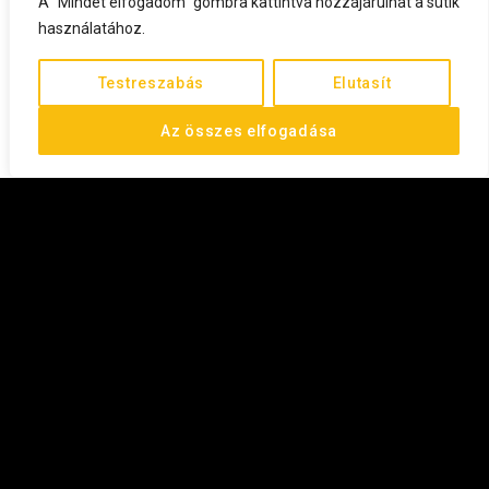
A "Mindet elfogadom" gombra kattintva hozzájárulhat a sütik
használatához.
Testreszabás
Elutasít
Az összes elfogadása
©
2026
All rights reserved.
FEL
ADATVÉDELMI TÁJÉKOZTATÓ