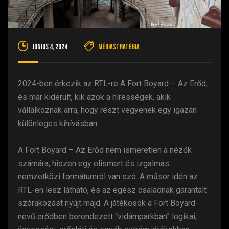
június 4, 2024
Médiastratégia
2024-ben érkezik az RTL-re A Fort Boyard – Az Erőd,
és már kiderült, kik azok a hírességek, akik
vállalkoznak arra, hogy részt vegyenek egy igazán
különleges kihívásban.
A Fort Boyard – Az Erőd nem ismeretlen a nézők
számára, hiszen egy elismert és izgalmas
nemzetközi formátumról van szó. A műsor idén az
RTL-en lesz látható, és az egész családnak garantált
szórakozást nyújt majd. A játékosok a Fort Boyard
nevű erődben berendezett “vidámparkban” logikai,