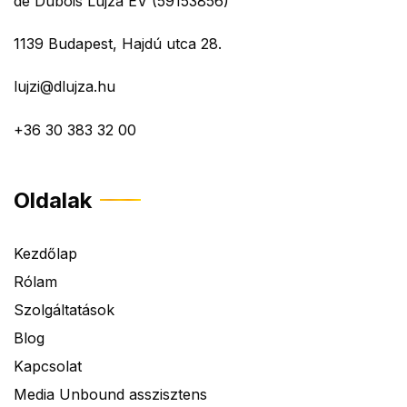
de Dubois Lujza EV (59153856)
1139 Budapest, Hajdú utca 28.
lujzi@dlujza.hu
+36 30 383 32 00
Oldalak
Kezdőlap
Rólam
Szolgáltatások
Blog
Kapcsolat
Media Unbound asszisztens