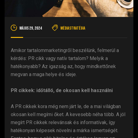
május 29, 2024
Médiastratégia
Amikor tartalommarketingről beszélünk, felmerül a
kérdés: PR cikk vagy natív tartalom? Melyik a
hatékonyabb? Az igazság az, hogy mindkettőnek
megvan a maga helye és ideje.
PR cikkek: időtálló, de okosan kell használni
A PR cikkek kora még nem járt le, de a mai világban
okosan kell megírni őket. A kevesebb néha több. A jól
megírt PR cikkek relevánsak és informatívak, így
hatékonyan képesek növelni a márka ismertségét.