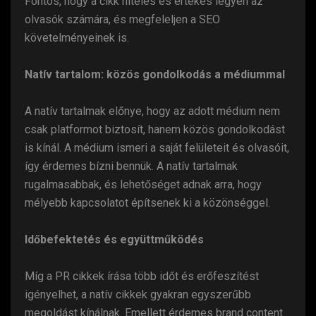
Fontos, hogy a cikk hiteles és értékes legyen az
olvasók számára, és megfeleljen a SEO
követelményeinek is.
Natív tartalom: közös gondolkodás a médiummal
A natív tartalmak előnye, hogy az adott médium nem
csak platformot biztosít, hanem közös gondolkodást
is kínál. A médium ismeri a saját felületeit és olvasóit,
így érdemes bízni bennük. A natív tartalmak
rugalmasabbak, és lehetőséget adnak arra, hogy
mélyebb kapcsolatot építsenek ki a közönséggel.
Időbefektetés és együttműködés
Míg a PR cikkek írása több időt és erőfeszítést
igényelhet, a natív cikkek gyakran egyszerűbb
megoldást kínálnak. Emellett érdemes brand content