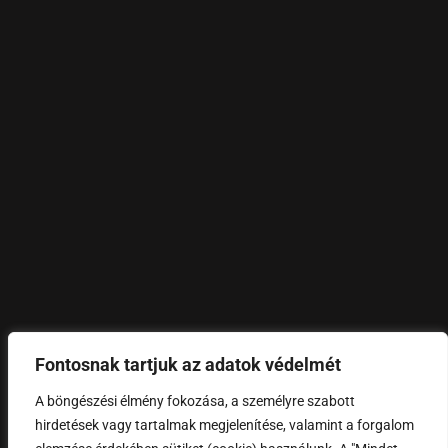
Fontosnak tartjuk az adatok védelmét
©
2024 – DLujza.
All rights reserved.
A böngészési élmény fokozása, a személyre szabott
hirdetések vagy tartalmak megjelenítése, valamint a forgalom
FEL