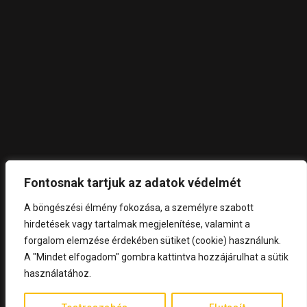
Fontosnak tartjuk az adatok védelmét
A böngészési élmény fokozása, a személyre szabott
©
2024 – DLujza.
All rights reserved.
hirdetések vagy tartalmak megjelenítése, valamint a
forgalom elemzése érdekében sütiket (cookie) használunk.
A "Mindet elfogadom" gombra kattintva hozzájárulhat a sütik
FEL
használatához.