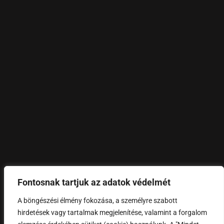
Fontosnak tartjuk az adatok védelmét
©
2024 – DLujza.
All rights reserved.
A böngészési élmény fokozása, a személyre szabott
hirdetések vagy tartalmak megjelenítése, valamint a forgalom
FEL