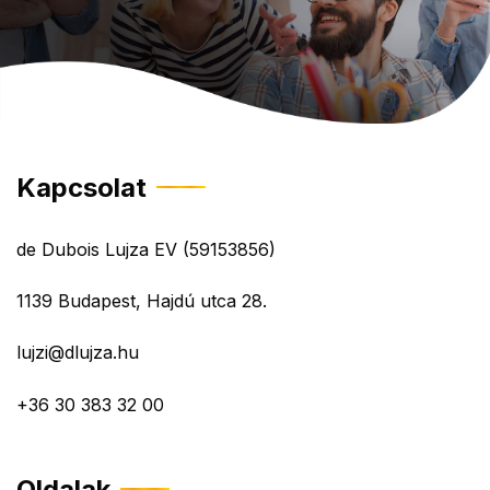
Kapcsolat
de Dubois Lujza EV (59153856)
1139 Budapest, Hajdú utca 28.
lujzi@dlujza.hu
+36 30 383 32 00
Oldalak