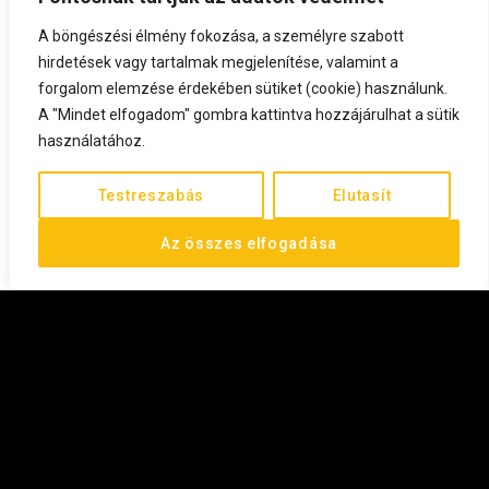
A böngészési élmény fokozása, a személyre szabott
hirdetések vagy tartalmak megjelenítése, valamint a
forgalom elemzése érdekében sütiket (cookie) használunk.
A "Mindet elfogadom" gombra kattintva hozzájárulhat a sütik
használatához.
Testreszabás
Elutasít
Az összes elfogadása
©
2026
All rights reserved.
FEL