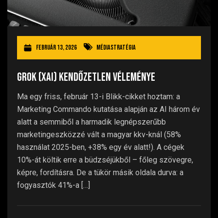
február 13, 2026
Médiastratégia
Grok (xAI) kendőzetlen véleménye
Ma egy friss, február 13-i Blikk-cikket hoztam: a
Marketing Commando kutatása alapján az AI három év
alatt a semmiből a harmadik legnépszerűbb
marketingeszközzé vált a magyar kkv-knál (58%
használat 2025-ben, +38% egy év alatt!). A cégek
10%-át költik erre a büdzséjükből – főleg szövegre,
képre, fordításra. De a tükör másik oldala durva: a
fogyasztók 41%-a […]