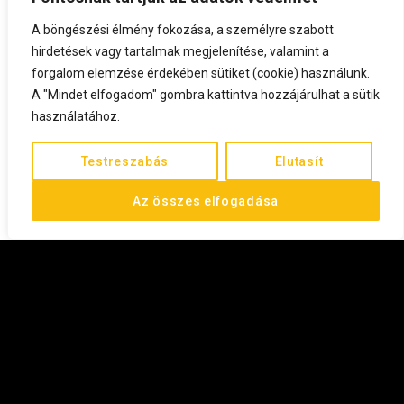
A böngészési élmény fokozása, a személyre szabott
hirdetések vagy tartalmak megjelenítése, valamint a
forgalom elemzése érdekében sütiket (cookie) használunk.
A "Mindet elfogadom" gombra kattintva hozzájárulhat a sütik
használatához.
Testreszabás
Elutasít
Az összes elfogadása
©
2026
All rights reserved.
FEL