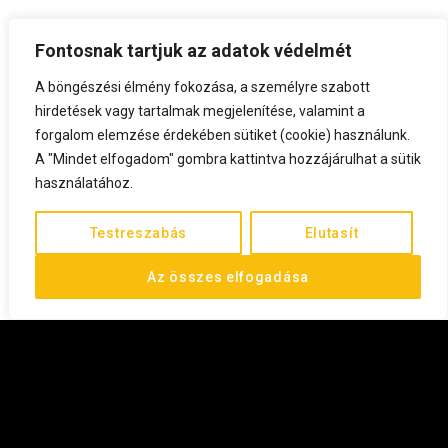
Fontosnak tartjuk az adatok védelmét
A böngészési élmény fokozása, a személyre szabott
hirdetések vagy tartalmak megjelenítése, valamint a
forgalom elemzése érdekében sütiket (cookie) használunk.
A "Mindet elfogadom" gombra kattintva hozzájárulhat a sütik
használatához.
Testreszabás
Elutasít
Az összes elfogadása
©
2026
All rights reserved.