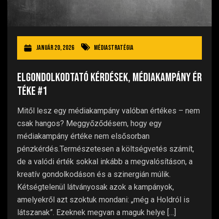
január 20, 2026
Médiastratégia
Elgondolkodtató kérdések, médiakampány ér
téke #1
Mitől lesz egy médiakampány valóban értékes – nem
csak hangos? Meggyőződésem, hogy egy
médiakampány értéke nem elsősorban
pénzkérdés.Természetesen a költségvetés számít,
de a valódi érték sokkal inkább a megvalósításon, a
kreatív gondolkodáson és a szinergián múlik.
Kétségtelenül látványosak azok a kampányok,
amelyekről azt szoktuk mondani: „még a Holdról is
látszanak”. Ezeknek megvan a maguk helye […]