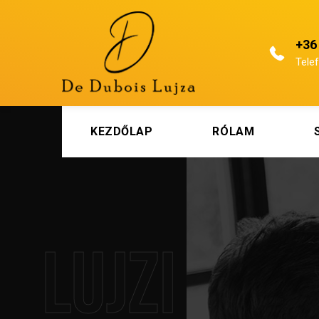
+36
Tele
KEZDŐLAP
RÓLAM
Lujzi