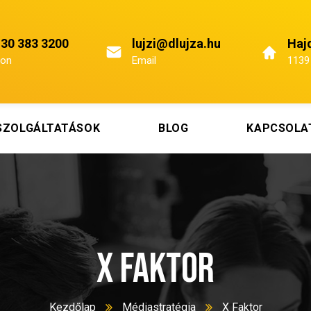
 30 383 3200
lujzi@dlujza.hu
Hajd
fon
Email
1139
SZOLGÁLTATÁSOK
BLOG
KAPCSOLA
X Faktor
Kezdőlap
Médiastratégia
X Faktor