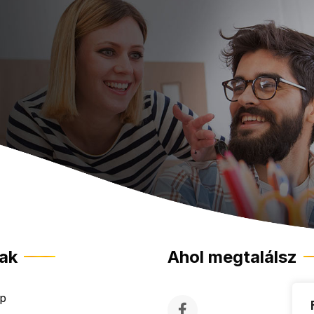
lak
Ahol megtalálsz
ap