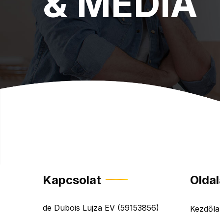
& MÉDIA
Kapcsolat
Olda
de Dubois Lujza EV (59153856)
Kezdől