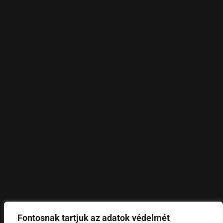
Fontosnak tartjuk az adatok védelmét
©
2024 – DLujza.
All rights reserved.