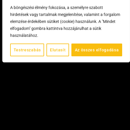
A böngészési élmény fokozása, a személyre szabott
hirdetések vagy tartalmak megjelenítése, valamint a forgalom
elemzése érdekében sütiket (cookie) használunk. A "Mindet
elfogadom" gombra kattintva hozzájárulhat a sütik
használatához.
Testreszabás
Elutasít
Az összes elfogadása
©
2026
All rights reserved.
FEL