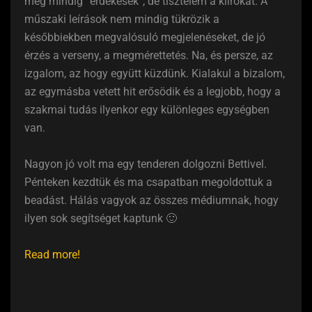
még mindig “érdekesek”, de tisztelem a kiírókat. A
műszaki leírások nem mindig tükrözik a
későbbiekben megvalósuló megjelenéseket, de jó
érzés a verseny, a megmérettetés. Na, és persze, az
izgalom, az hogy együtt küzdünk. Kialakul a bizalom,
az egymásba vetett hit erősödik és a legjobb, hogy a
szakmai tudás ilyenkor egy különleges egységben
van.
Nagyon jó volt ma egy tenderen dolgozni Bettivel.
Pénteken kezdtük és ma csapatban megoldottuk a
beadást. Hálás vagyok az összes médiumnak, hogy
ilyen sok segítséget kaptunk 🙂
Read more!